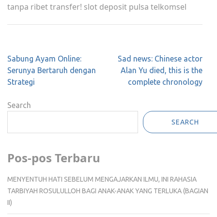
tanpa ribet transfer!
slot deposit pulsa telkomsel
Post
Sabung Ayam Online:
Sad news: Chinese actor
navigation
Serunya Bertaruh dengan
Alan Yu died, this is the
Strategi
complete chronology
Search
SEARCH
Pos-pos Terbaru
MENYENTUH HATI SEBELUM MENGAJARKAN ILMU, INI RAHASIA
TARBIYAH ROSULULLOH BAGI ANAK-ANAK YANG TERLUKA (BAGIAN
II)