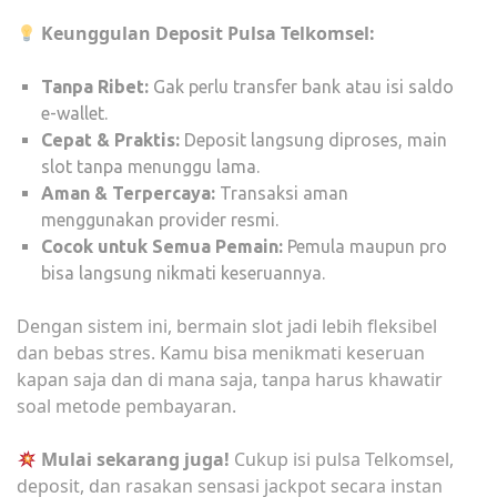
Keunggulan Deposit Pulsa Telkomsel:
Tanpa Ribet:
Gak perlu transfer bank atau isi saldo
e-wallet.
Cepat & Praktis:
Deposit langsung diproses, main
slot tanpa menunggu lama.
Aman & Terpercaya:
Transaksi aman
menggunakan provider resmi.
Cocok untuk Semua Pemain:
Pemula maupun pro
bisa langsung nikmati keseruannya.
Dengan sistem ini, bermain slot jadi lebih fleksibel
dan bebas stres. Kamu bisa menikmati keseruan
kapan saja dan di mana saja, tanpa harus khawatir
soal metode pembayaran.
Mulai sekarang juga!
Cukup isi pulsa Telkomsel,
deposit, dan rasakan sensasi jackpot secara instan