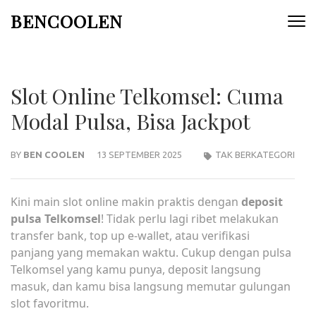
Skip
BENCOOLEN
to
content
(Press
Enter)
Slot Online Telkomsel: Cuma
Modal Pulsa, Bisa Jackpot
BY
BEN COOLEN
13 SEPTEMBER 2025
TAK BERKATEGORI
Kini main slot online makin praktis dengan
deposit
pulsa Telkomsel
! Tidak perlu lagi ribet melakukan
transfer bank, top up e-wallet, atau verifikasi
panjang yang memakan waktu. Cukup dengan pulsa
Telkomsel yang kamu punya, deposit langsung
masuk, dan kamu bisa langsung memutar gulungan
slot favoritmu.