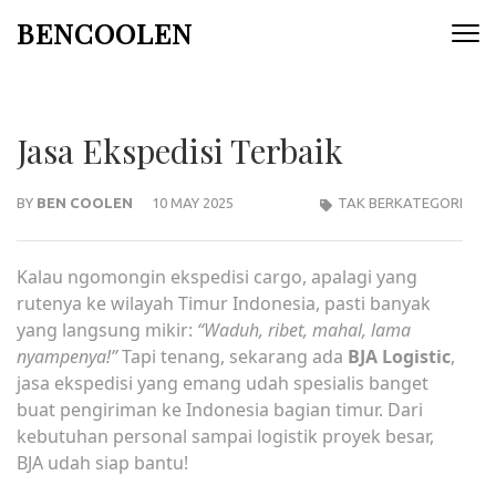
Skip
BENCOOLEN
to
content
(Press
Enter)
Jasa Ekspedisi Terbaik
BY
BEN COOLEN
10 MAY 2025
TAK BERKATEGORI
Kalau ngomongin
ekspedisi cargo
, apalagi yang
rutenya ke wilayah Timur Indonesia, pasti banyak
yang langsung mikir:
“Waduh, ribet, mahal, lama
nyampenya!”
Tapi tenang, sekarang ada
BJA Logistic
,
jasa ekspedisi yang emang udah spesialis banget
buat pengiriman ke Indonesia bagian timur. Dari
kebutuhan personal sampai logistik proyek besar,
BJA udah siap bantu!